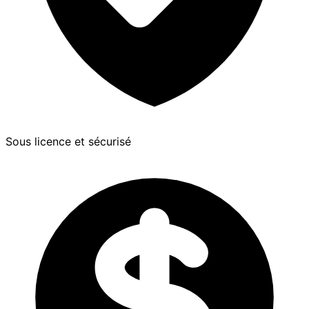
Sous licence et sécurisé