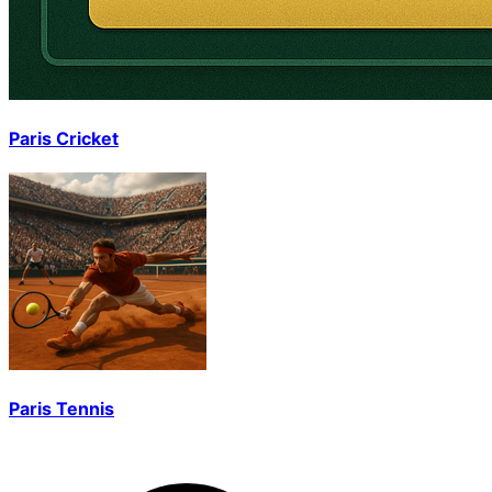
Paris Cricket
Paris Tennis