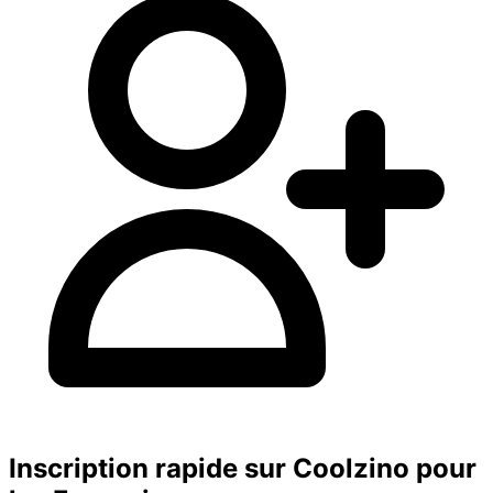
Inscription rapide sur Coolzino pour