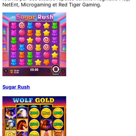
NetEnt, Microgaming et Red Tiger Gaming.
Sugar Rush