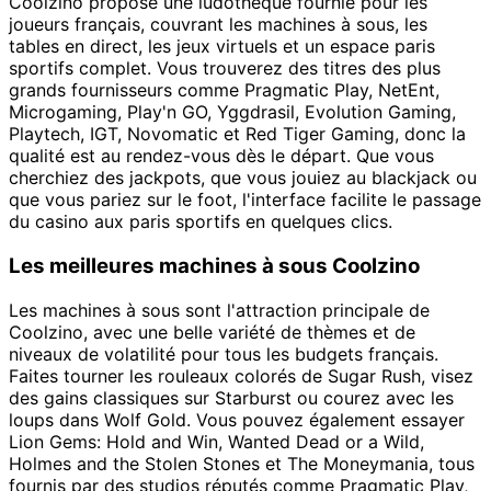
Coolzino propose une ludothèque fournie pour les
joueurs français, couvrant les machines à sous, les
tables en direct, les jeux virtuels et un espace paris
sportifs complet. Vous trouverez des titres des plus
grands fournisseurs comme Pragmatic Play, NetEnt,
Microgaming, Play'n GO, Yggdrasil, Evolution Gaming,
Playtech, IGT, Novomatic et Red Tiger Gaming, donc la
qualité est au rendez-vous dès le départ. Que vous
cherchiez des jackpots, que vous jouiez au blackjack ou
que vous pariez sur le foot, l'interface facilite le passage
du casino aux paris sportifs en quelques clics.
Les meilleures machines à sous Coolzino
Les machines à sous sont l'attraction principale de
Coolzino, avec une belle variété de thèmes et de
niveaux de volatilité pour tous les budgets français.
Faites tourner les rouleaux colorés de Sugar Rush, visez
des gains classiques sur Starburst ou courez avec les
loups dans Wolf Gold. Vous pouvez également essayer
Lion Gems: Hold and Win, Wanted Dead or a Wild,
Holmes and the Stolen Stones et The Moneymania, tous
fournis par des studios réputés comme Pragmatic Play,