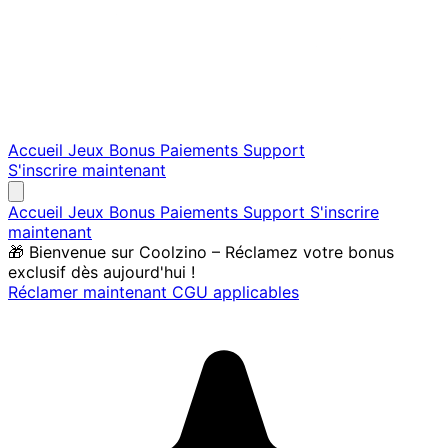
Accueil
Jeux
Bonus
Paiements
Support
S'inscrire maintenant
Accueil
Jeux
Bonus
Paiements
Support
S'inscrire
maintenant
🎁 Bienvenue sur Coolzino – Réclamez votre bonus
exclusif dès aujourd'hui !
Réclamer maintenant
CGU applicables