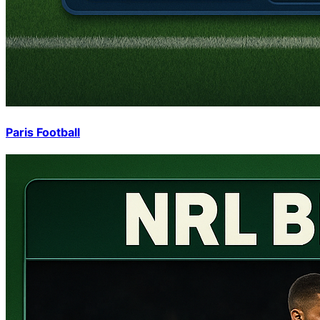
Paris Football